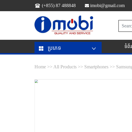
(+855) 87 488848
imobi@gmail.com
ទំព
ប្រភេទ
Home >>
All Products >>
Smartphones >>
Samsun