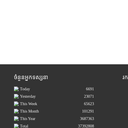
ចំនួនអ្នកទស្សនា
រ
Today
6691
Yesterday
23071
This Week
65623
This Month
101291
This Year
3687363
Total
37392808