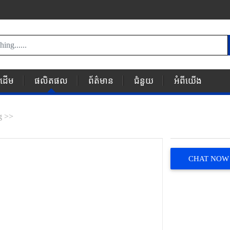
័រដើម
ផលិតផល
ព័ត៌មាន
ជំនួយ
អំពីយើង
g >>
CHAT NOW